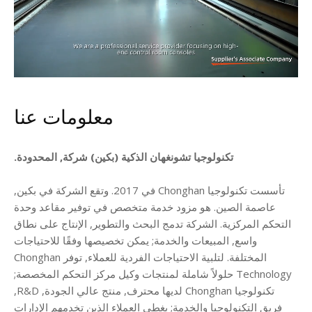
معلومات عنا
تكنولوجيا تشونغهان الذكية (بكين) شركة, المحدودة.
تأسست تكنولوجيا Chonghan في 2017. وتقع الشركة في بكين,
عاصمة الصين. هو مزود خدمة متخصص في توفير مقاعد وحدة
التحكم المركزية. الشركة تدمج البحث والتطوير, الإنتاج على نطاق
واسع, المبيعات والخدمة; يمكن تخصيصها وفقًا للاحتياجات
المختلفة. لتلبية الاحتياجات الفردية للعملاء, توفر Chonghan
Technology حلولاً شاملة لمنتجات وكيل مركز التحكم المخصصة;
تكنولوجيا Chonghan لديها محترف, منتج عالي الجودة,
R&D
,
فريق التكنولوجيا والخدمة; يغطي العملاء الذين تخدمهم الإدارات